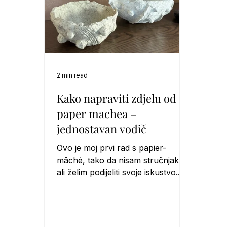
2 min read
Kako napraviti zdjelu od
paper machea –
jednostavan vodič
Ovo je moj prvi rad s papier-
mâché, tako da nisam stručnjak,
ali želim podijeliti svoje iskustvo.
Već neko vrijeme želim se upustiti
u izradu papier-mâché, i dugo sam
skupljala kartonske kutije od jaja
natur boje, s idejom da od njih