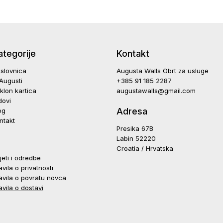
ategorije
Kontakt
slovnica
Augusta Walls Obrt za usluge
Augusti
+385 91 185 2287
klon kartica
augustawalls@gmail.com
dovi
Adresa
og
ntakt
Presika 67B
Labin 52220
Croatia / Hrvatska
jeti i odredbe
avila o privatnosti
avila o povratu novca
avila o dostavi