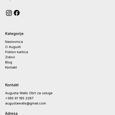
mikserom,
Augusta Walls
umjetnost i rukotvorine
Kategorije
Naslovnica
O Augusti
Poklon kartica
Zidovi
Blog
Kontakt
Kontakt