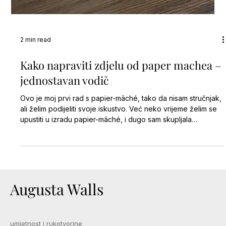
2 min read
Kako napraviti zdjelu od paper machea –
jednostavan vodič
Ovo je moj prvi rad s papier-mâché, tako da nisam stručnjak,
ali želim podijeliti svoje iskustvo. Već neko vrijeme želim se
upustiti u izradu papier-mâché, i dugo sam skupljala
kartonske kutije od jaja natur boje, s idejom da od njih
napravim zdjelu. Nakon što sam sakupila oko deset kutija,
imala sam dovoljno materijala za dvije velike zdjele papirnate
mase. Karton je bio tvrd i žilav, pa sam ga ostavila u vodi dva
dana da omekša. Nakon toga sam ga miksala velikim