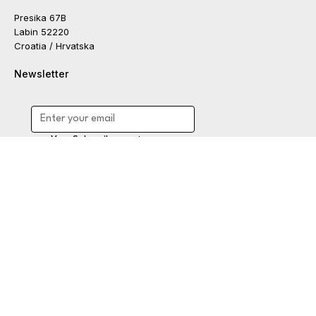
Augusta Walls Obrt za usluge
+385 91 185 2287
augustawalls@gmail.com
Adresa
Presika 67B
Labin 52220
Croatia / Hrvatska
Newsletter
Yes, Subscribe me to your 
newsletter.
Subscribe
Uvjeti i odredbe