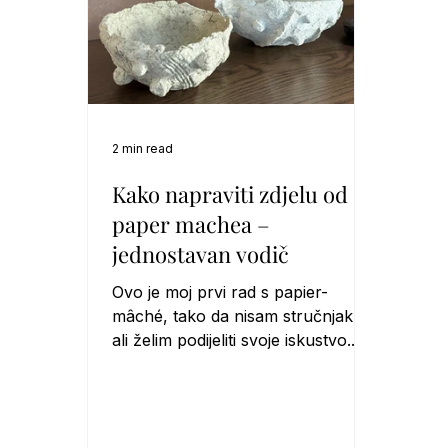
2 min read
Kako napraviti zdjelu od
paper machea –
jednostavan vodič
Ovo je moj prvi rad s papier-
mâché, tako da nisam stručnjak,
ali želim podijeliti svoje iskustvo.
Već neko vrijeme želim se upustiti
u izradu papier-mâché, i dugo sam
skupljala kartonske kutije od jaja
natur boje, s idejom da od njih