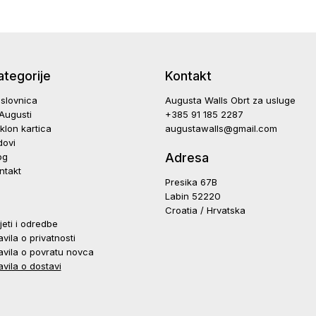
ategorije
Kontakt
slovnica
Augusta Walls Obrt za usluge
Augusti
+385 91 185 2287
klon kartica
augustawalls@gmail.com
dovi
Adresa
og
ntakt
Presika 67B
Labin 52220
Croatia / Hrvatska
jeti i odredbe
avila o privatnosti
avila o povratu novca
avila o dostavi