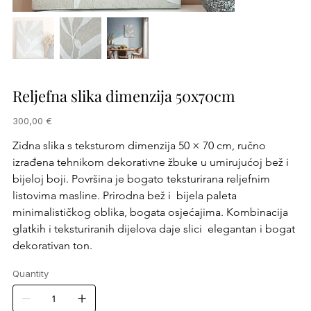
Reljefna slika dimenzija 50x70cm
Price
300,00 €
Zidna slika s teksturom dimenzija 50 × 70 cm, ručno 
izrađena tehnikom dekorativne žbuke u umirujućoj bež i 
bijeloj boji. Površina je bogato teksturirana reljefnim 
listovima masline. Prirodna bež i  bijela paleta 
minimalističkog oblika, bogata osjećajima. Kombinacija 
glatkih i teksturiranih dijelova daje slici  elegantan i bogat 
dekorativan ton.
Quantity